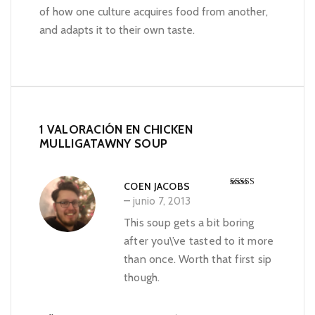
of how one culture acquires food from another,
and adapts it to their own taste.
1 VALORACIÓN EN
CHICKEN
MULLIGATAWNY SOUP
COEN JACOBS
Valorad
–
junio 7, 2013
3
o en
de 5
This soup gets a bit boring
after you\’ve tasted to it more
than once. Worth that first sip
though.