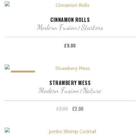
AÑADIR AL CARRITO
CINNAMON ROLLS
Modern Fusion
Starters
£
9.00
¡Oferta!
AÑADIR AL CARRITO
STRAWBERY MESS
Modern Fusion
Nature
El
El
£
3.00
£
2.00
precio
precio
original
actual
era:
es: