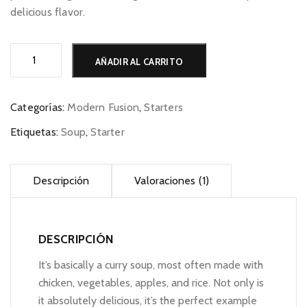
delicious flavor.
Chicken
AÑADIR AL CARRITO
Mulligatawny
Soup
cantidad
Categorías:
Modern Fusion
,
Starters
Etiquetas:
Soup
,
Starter
Descripción
Valoraciones (1)
DESCRIPCIÓN
It’s basically a curry soup, most often made with
chicken, vegetables, apples, and rice. Not only is
it absolutely delicious, it’s the perfect example