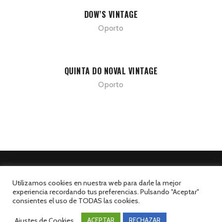
DOW’S VINTAGE
Oporto
QUINTA DO NOVAL VINTAGE
Oporto
Utilizamos cookies en nuestra web para darle la mejor
experiencia recordando tus preferencias. Pulsando "Aceptar"
©El Mesón de la Costa 2026. Todos los derechos reservados.
consientes el uso de TODAS las cookies.
Desarrollado por INFORmedia
Ajustes de Cookies
ACEPTAR
RECHAZAR
Aviso Legal
Política de Privacidad
Política de Cookies