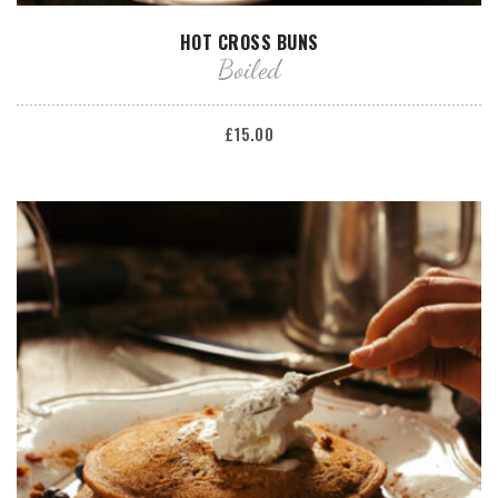
AÑADIR AL CARRITO
HOT CROSS BUNS
Boiled
£
15.00