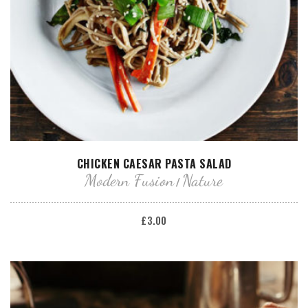
AÑADIR AL CARRITO
CHICKEN CAESAR PASTA SALAD
Modern Fusion
Nature
£
3.00