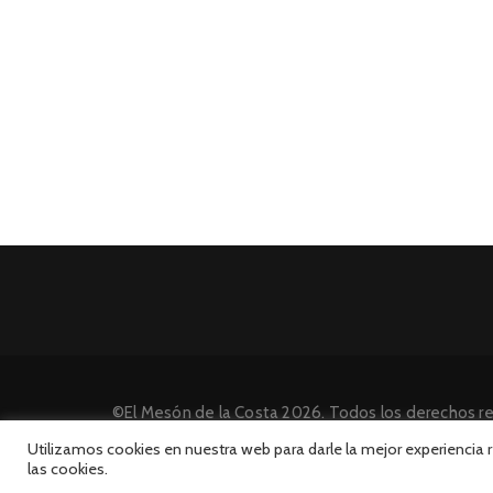
©El Mesón de la Costa 2026. Todos los derechos r
Desarrollado por INFORmedia
Utilizamos cookies en nuestra web para darle la mejor experiencia
las cookies.