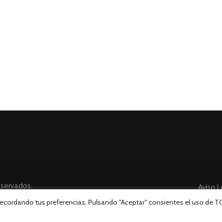
eservados.
Aviso L
 recordando tus preferencias. Pulsando "Aceptar" consientes el uso de