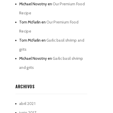
Michael Novotny
en
Our Premium Food
Recipe
Tom McFarlin
en
Our Premium Food
Recipe
Tom McFarlin
en
Garlic basil shrimp and
grits
Michael Novotny
en
Garlic basil shrimp
and grits
ARCHIVOS
abril 2021
junio 2017