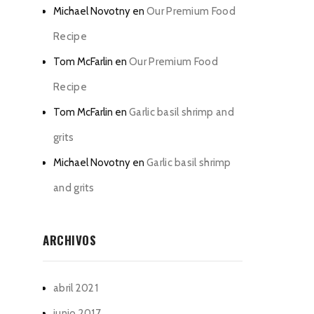
Michael Novotny
en
Our Premium Food
Recipe
Tom McFarlin
en
Our Premium Food
Recipe
Tom McFarlin
en
Garlic basil shrimp and
grits
Michael Novotny
en
Garlic basil shrimp
and grits
ARCHIVOS
abril 2021
junio 2017