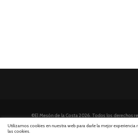
©El Mesón de la Costa 2026. Todos los derechos r
Desarrollado por INFORmedia
Utilizamos cookies en nuestra web para darle la mejor experiencia
las cookies.