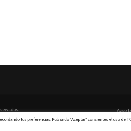
eservados.
Aviso L
 recordando tus preferencias. Pulsando "Aceptar" consientes el uso de