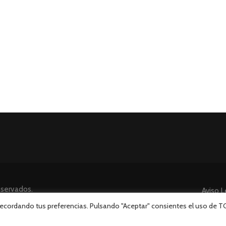
eservados.
Aviso L
 recordando tus preferencias. Pulsando "Aceptar" consientes el uso de