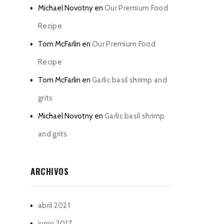
Michael Novotny
en
Our Premium Food
Recipe
Tom McFarlin
en
Our Premium Food
Recipe
Tom McFarlin
en
Garlic basil shrimp and
grits
Michael Novotny
en
Garlic basil shrimp
and grits
ARCHIVOS
abril 2021
junio 2017