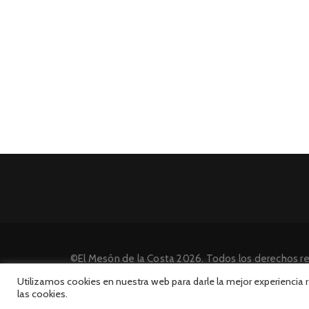
©El Mesón de la Costa 2026. Todos los derechos r
Desarrollado por INFORmedia
Utilizamos cookies en nuestra web para darle la mejor experiencia
las cookies.