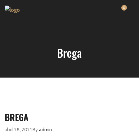
0
Brega
BREGA
abril 28, 2021
By
admin