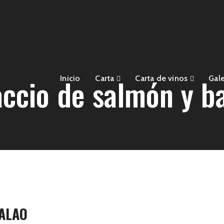
ccio de salmón y b
Inicio
Carta
Carta de vinos
Gale
ALAO