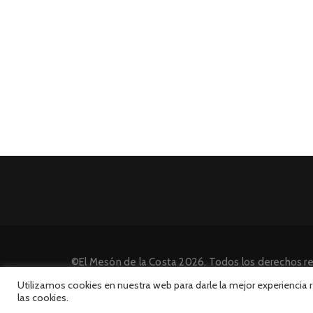
©El Mesón de la Costa 2026. Todos los derechos r
Desarrollado por INFORmedia
Utilizamos cookies en nuestra web para darle la mejor experiencia
las cookies.