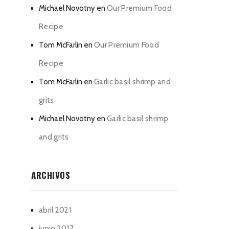
Michael Novotny
en
Our Premium Food
Recipe
Tom McFarlin
en
Our Premium Food
Recipe
Tom McFarlin
en
Garlic basil shrimp and
grits
Michael Novotny
en
Garlic basil shrimp
and grits
ARCHIVOS
abril 2021
junio 2017