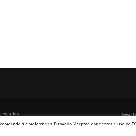
eservados.
Aviso L
 recordando tus preferencias. Pulsando "Aceptar" consientes el uso de