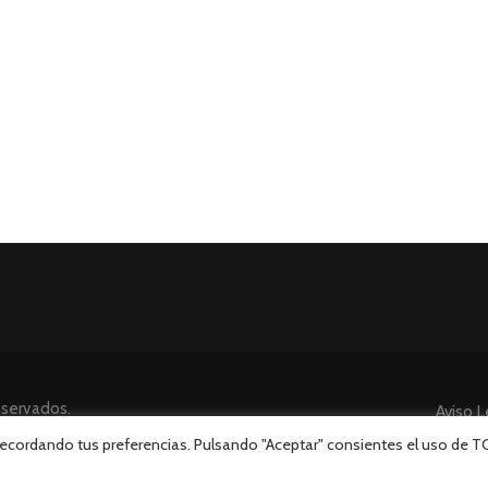
eservados.
Aviso L
 recordando tus preferencias. Pulsando "Aceptar" consientes el uso de