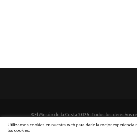
©El Mesón de la Costa 2026. Todos los derechos r
Desarrollado por INFORmedia
Utilizamos cookies en nuestra web para darle la mejor experiencia
las cookies.