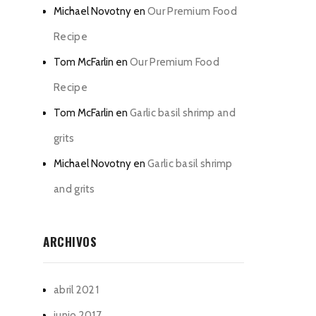
Michael Novotny
en
Our Premium Food
Recipe
Tom McFarlin
en
Our Premium Food
Recipe
Tom McFarlin
en
Garlic basil shrimp and
grits
Michael Novotny
en
Garlic basil shrimp
and grits
ARCHIVOS
abril 2021
junio 2017