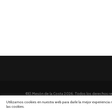
©El Mesón de la Costa 2026. Todos los derechos r
Desarrollado por INFORmedia
Utilizamos cookies en nuestra web para darle la mejor experiencia
las cookies.