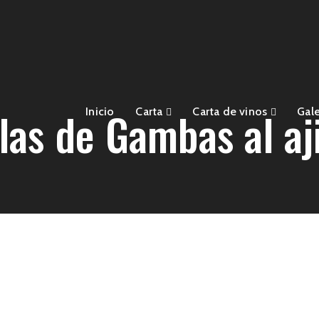
las de Gambas al aji
Inicio
Carta
Carta de vinos
Gale