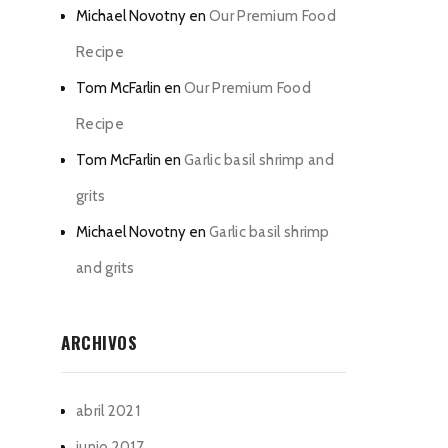
Michael Novotny
en
Our Premium Food
Recipe
Tom McFarlin
en
Our Premium Food
Recipe
Tom McFarlin
en
Garlic basil shrimp and
grits
Michael Novotny
en
Garlic basil shrimp
and grits
ARCHIVOS
abril 2021
junio 2017