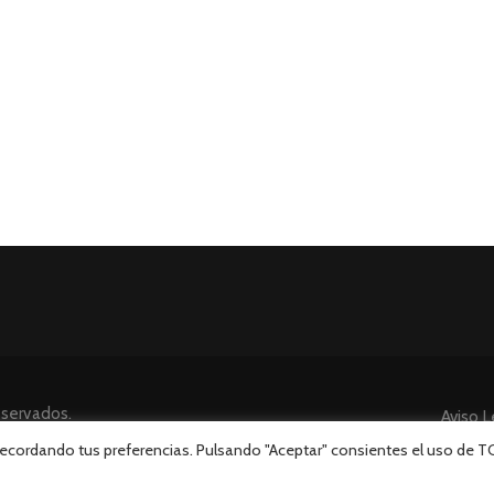
eservados.
Aviso L
 recordando tus preferencias. Pulsando "Aceptar" consientes el uso de