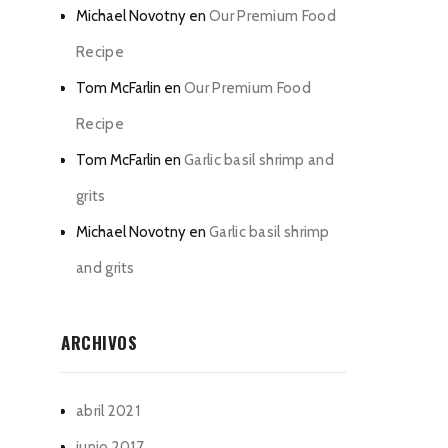
Michael Novotny
en
Our Premium Food
Recipe
Tom McFarlin
en
Our Premium Food
Recipe
Tom McFarlin
en
Garlic basil shrimp and
grits
Michael Novotny
en
Garlic basil shrimp
and grits
ARCHIVOS
abril 2021
junio 2017