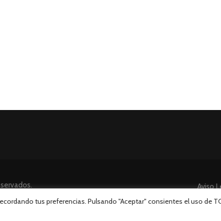
eservados.
Aviso L
 recordando tus preferencias. Pulsando "Aceptar" consientes el uso de