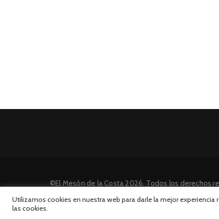
©El Mesón de la Costa 2026. Todos los derechos r
Desarrollado por INFORmedia
Utilizamos cookies en nuestra web para darle la mejor experiencia
las cookies.