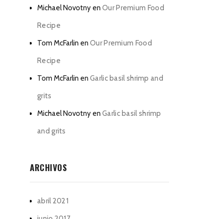
Michael Novotny
en
Our Premium Food
Recipe
Tom McFarlin
en
Our Premium Food
Recipe
Tom McFarlin
en
Garlic basil shrimp and
grits
Michael Novotny
en
Garlic basil shrimp
and grits
ARCHIVOS
abril 2021
junio 2017