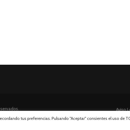
eservados.
Aviso L
 recordando tus preferencias. Pulsando "Aceptar" consientes el uso de