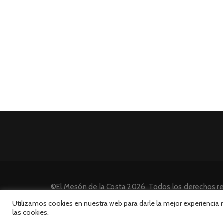
©El Mesón de la Costa 2026. Todos los derechos r
Desarrollado por INFORmedia
Utilizamos cookies en nuestra web para darle la mejor experiencia
las cookies.