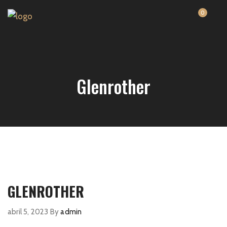
0
Glenrother
GLENROTHER
abril 5, 2023
By
admin