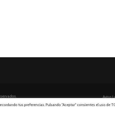
eservados.
Aviso L
 recordando tus preferencias. Pulsando "Aceptar" consientes el uso de