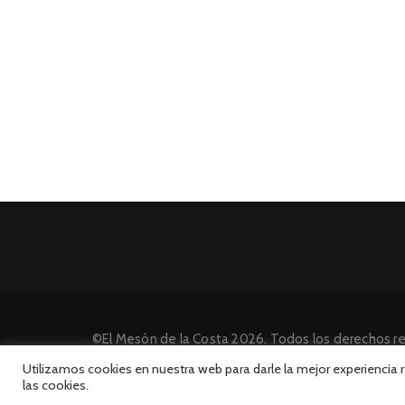
©El Mesón de la Costa 2026. Todos los derechos r
Desarrollado por INFORmedia
Utilizamos cookies en nuestra web para darle la mejor experiencia
las cookies.