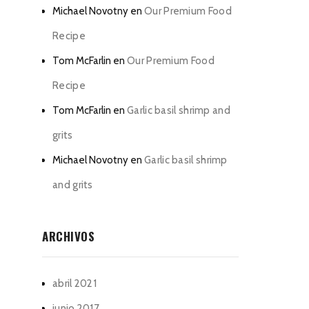
Michael Novotny
en
Our Premium Food
Recipe
Tom McFarlin
en
Our Premium Food
Recipe
Tom McFarlin
en
Garlic basil shrimp and
grits
Michael Novotny
en
Garlic basil shrimp
and grits
ARCHIVOS
abril 2021
junio 2017