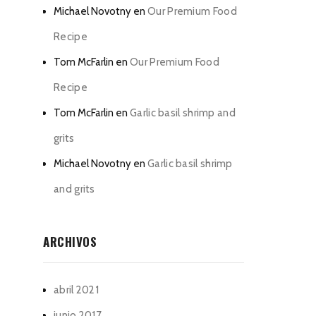
Michael Novotny
en
Our Premium Food
Recipe
Tom McFarlin
en
Our Premium Food
Recipe
Tom McFarlin
en
Garlic basil shrimp and
grits
Michael Novotny
en
Garlic basil shrimp
and grits
ARCHIVOS
abril 2021
junio 2017