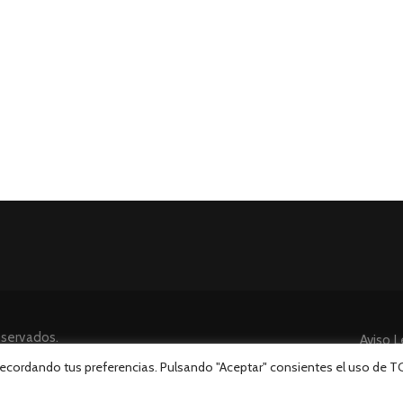
eservados.
Aviso L
 recordando tus preferencias. Pulsando "Aceptar" consientes el uso de