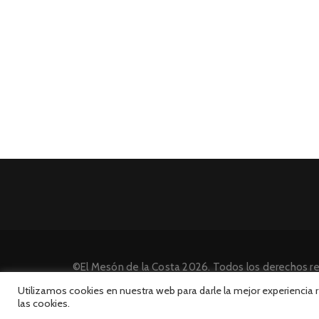
©El Mesón de la Costa 2026. Todos los derechos r
Desarrollado por INFORmedia
Utilizamos cookies en nuestra web para darle la mejor experiencia
las cookies.