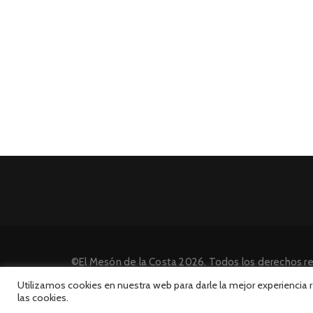
©El Mesón de la Costa 2026. Todos los derechos r
Desarrollado por INFORmedia
Utilizamos cookies en nuestra web para darle la mejor experiencia
las cookies.