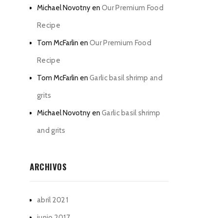
Michael Novotny
en
Our Premium Food
Recipe
Tom McFarlin
en
Our Premium Food
Recipe
Tom McFarlin
en
Garlic basil shrimp and
grits
Michael Novotny
en
Garlic basil shrimp
and grits
ARCHIVOS
abril 2021
junio 2017