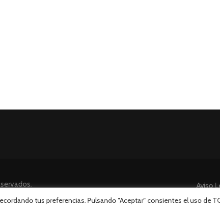
eservados.
Aviso L
 recordando tus preferencias. Pulsando "Aceptar" consientes el uso de