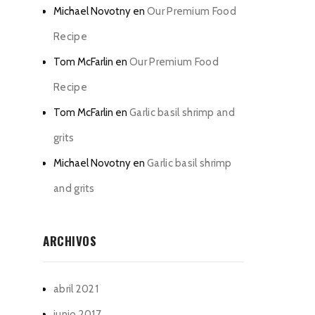
Michael Novotny
en
Our Premium Food
Recipe
Tom McFarlin
en
Our Premium Food
Recipe
Tom McFarlin
en
Garlic basil shrimp and
grits
Michael Novotny
en
Garlic basil shrimp
and grits
ARCHIVOS
abril 2021
junio 2017