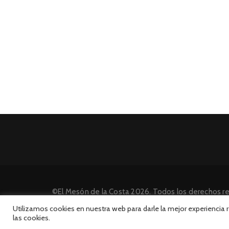
©El Mesón de la Costa 2026. Todos los derechos r
Desarrollado por INFORmedia
Utilizamos cookies en nuestra web para darle la mejor experiencia
las cookies.