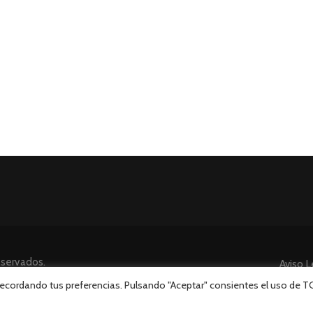
eservados.
Aviso L
 recordando tus preferencias. Pulsando "Aceptar" consientes el uso de