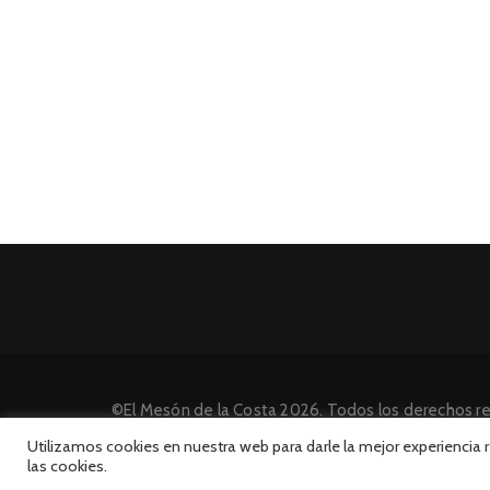
©El Mesón de la Costa 2026. Todos los derechos r
Desarrollado por INFORmedia
Utilizamos cookies en nuestra web para darle la mejor experiencia
las cookies.