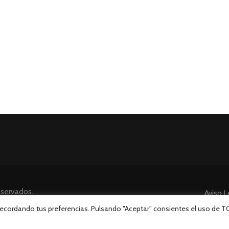
eservados.
Aviso L
 recordando tus preferencias. Pulsando "Aceptar" consientes el uso de