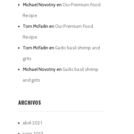
Michael Novotny
en
Our Premium Food
Recipe
Tom McFarlin
en
Our Premium Food
Recipe
Tom McFarlin
en
Garlic basil shrimp and
grits
Michael Novotny
en
Garlic basil shrimp
and grits
ARCHIVOS
abril 2021
junio 2017