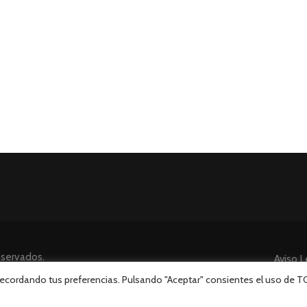
eservados.
Aviso L
 recordando tus preferencias. Pulsando "Aceptar" consientes el uso de