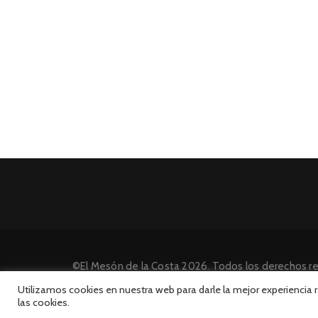
©El Mesón de la Costa 2026. Todos los derechos r
Desarrollado por INFORmedia
Utilizamos cookies en nuestra web para darle la mejor experiencia
las cookies.