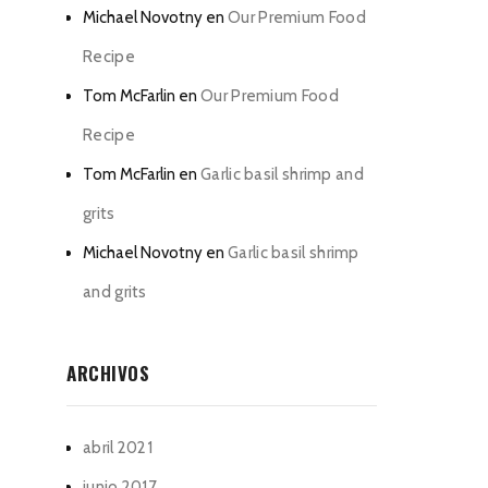
Michael Novotny
en
Our Premium Food
Recipe
Tom McFarlin
en
Our Premium Food
Recipe
Tom McFarlin
en
Garlic basil shrimp and
grits
Michael Novotny
en
Garlic basil shrimp
and grits
ARCHIVOS
abril 2021
junio 2017