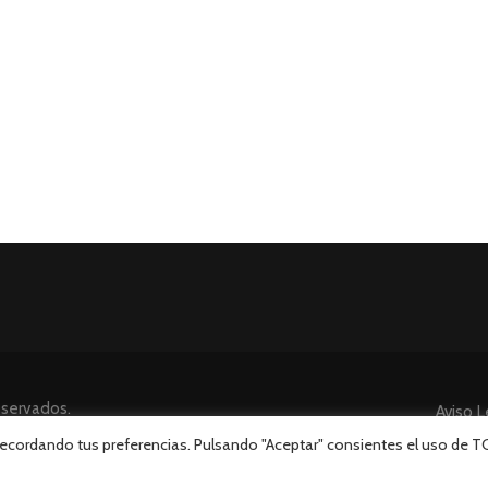
eservados.
Aviso L
 recordando tus preferencias. Pulsando "Aceptar" consientes el uso de