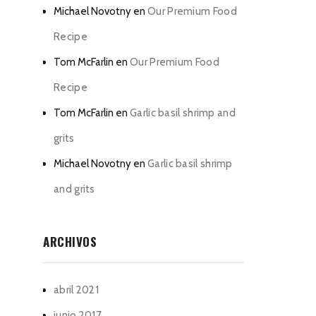
Michael Novotny
en
Our Premium Food
Recipe
Tom McFarlin
en
Our Premium Food
Recipe
Tom McFarlin
en
Garlic basil shrimp and
grits
Michael Novotny
en
Garlic basil shrimp
and grits
ARCHIVOS
abril 2021
junio 2017