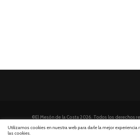
©El Mesón de la Costa 2026. Todos los derechos r
Desarrollado por INFORmedia
Utilizamos cookies en nuestra web para darle la mejor experiencia
las cookies.