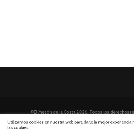
©El Mesón de la Costa 2026. Todos los derechos r
Desarrollado por INFORmedia
Utilizamos cookies en nuestra web para darle la mejor experiencia
las cookies.