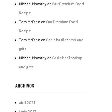
Michael Novotny
en
Our Premium Food
Recipe
Tom McFarlin
en
Our Premium Food
Recipe
Tom McFarlin
en
Garlic basil shrimp and
grits
Michael Novotny
en
Garlic basil shrimp
and grits
ARCHIVOS
abril 2021
junio 2017