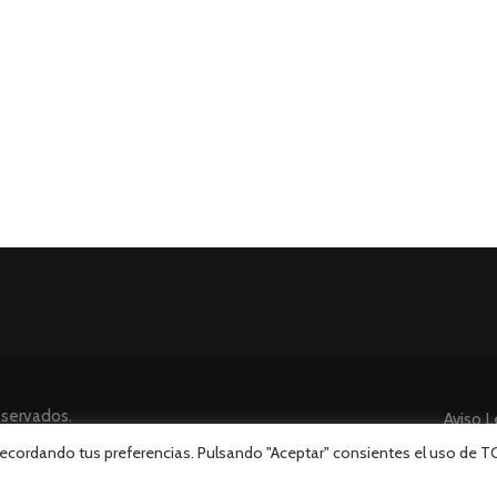
eservados.
Aviso L
 recordando tus preferencias. Pulsando "Aceptar" consientes el uso de