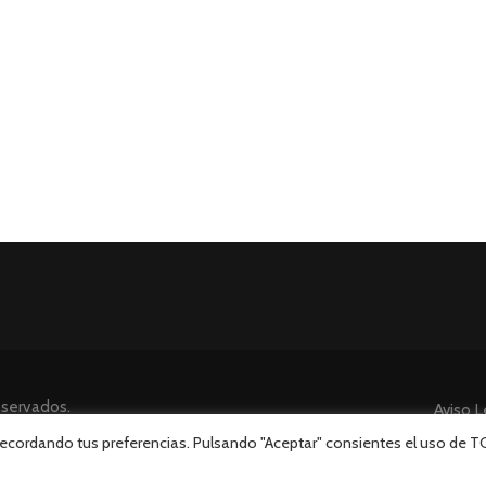
eservados.
Aviso L
 recordando tus preferencias. Pulsando "Aceptar" consientes el uso de