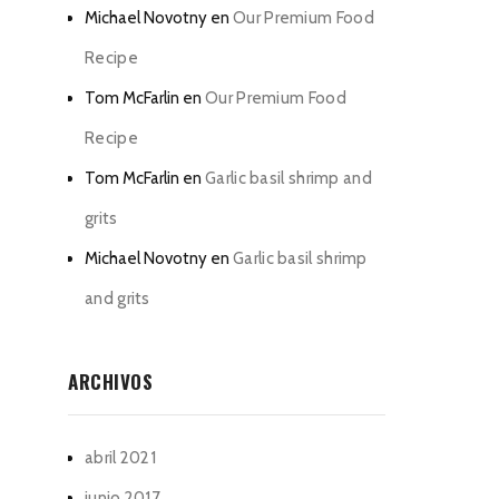
Michael Novotny
en
Our Premium Food
Recipe
Tom McFarlin
en
Our Premium Food
Recipe
Tom McFarlin
en
Garlic basil shrimp and
grits
Michael Novotny
en
Garlic basil shrimp
and grits
ARCHIVOS
abril 2021
junio 2017