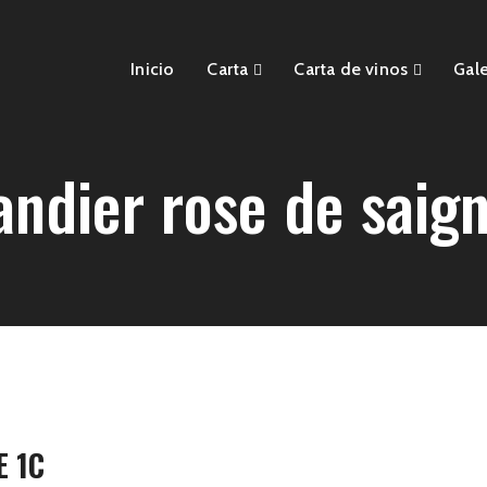
Inicio
Carta
Carta de vinos
Gale
ndier rose de saig
E 1C