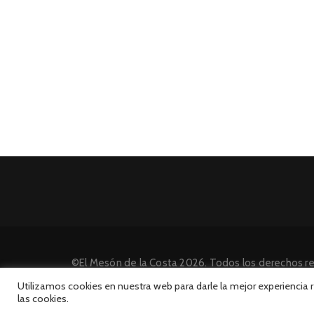
©El Mesón de la Costa 2026. Todos los derechos r
Desarrollado por INFORmedia
Utilizamos cookies en nuestra web para darle la mejor experiencia
las cookies.