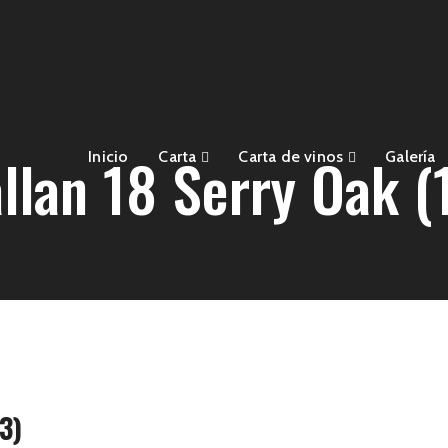
llan 18 Serry Oak (
Inicio
Carta
Carta de vinos
Galería
3)