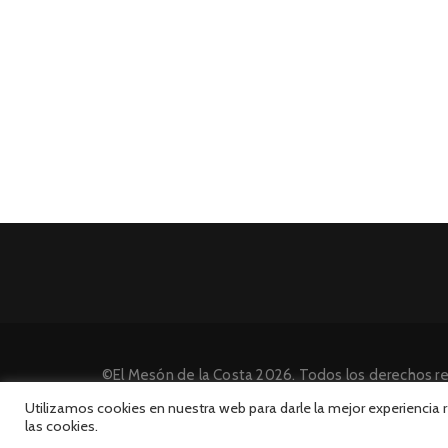
©El Mesón de la Costa 2026. Todos los derechos r
Desarrollado por INFORmedia
Utilizamos cookies en nuestra web para darle la mejor experiencia
las cookies.