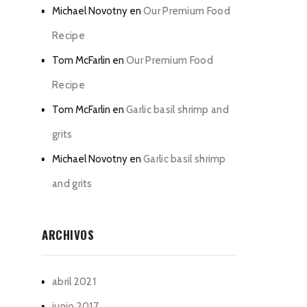
Michael Novotny
en
Our Premium Food
Recipe
Tom McFarlin
en
Our Premium Food
Recipe
Tom McFarlin
en
Garlic basil shrimp and
grits
Michael Novotny
en
Garlic basil shrimp
and grits
ARCHIVOS
abril 2021
junio 2017