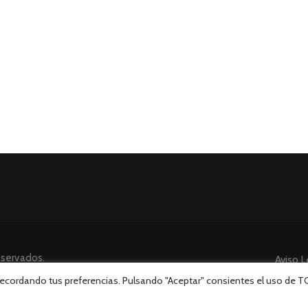
eservados.
Aviso L
 recordando tus preferencias. Pulsando "Aceptar" consientes el uso de