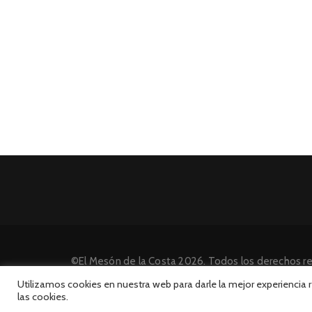
©El Mesón de la Costa 2026. Todos los derechos r
Desarrollado por INFORmedia
Utilizamos cookies en nuestra web para darle la mejor experiencia
las cookies.