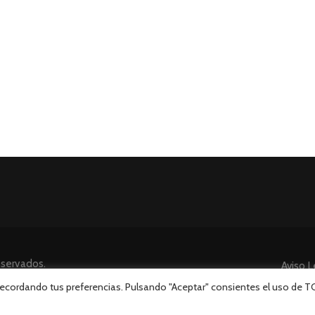
eservados.
Aviso L
 recordando tus preferencias. Pulsando "Aceptar" consientes el uso de