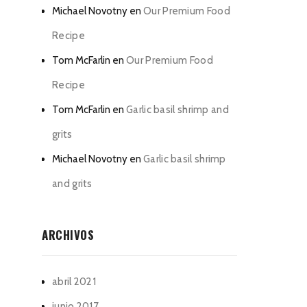
Michael Novotny
en
Our Premium Food
Recipe
Tom McFarlin
en
Our Premium Food
Recipe
Tom McFarlin
en
Garlic basil shrimp and
grits
Michael Novotny
en
Garlic basil shrimp
and grits
ARCHIVOS
abril 2021
junio 2017