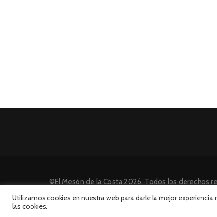
©El Mesón de la Costa 2026. Todos los derechos r
Desarrollado por INFORmedia
Utilizamos cookies en nuestra web para darle la mejor experiencia
las cookies.