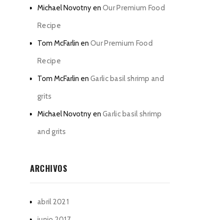
Michael Novotny
en
Our Premium Food
Recipe
Tom McFarlin
en
Our Premium Food
Recipe
Tom McFarlin
en
Garlic basil shrimp and
grits
Michael Novotny
en
Garlic basil shrimp
and grits
ARCHIVOS
abril 2021
junio 2017