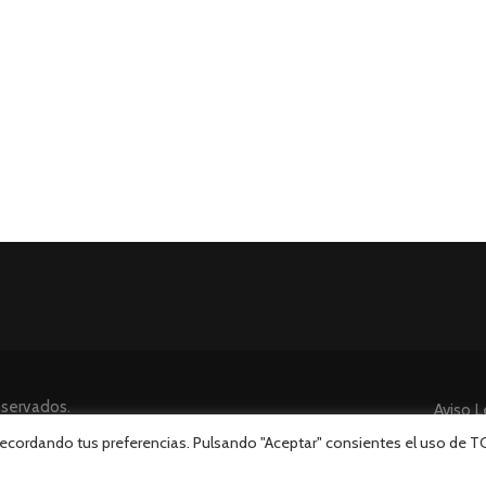
eservados.
Aviso L
 recordando tus preferencias. Pulsando "Aceptar" consientes el uso de