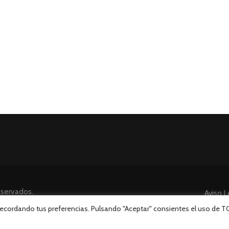
eservados.
Aviso L
 recordando tus preferencias. Pulsando "Aceptar" consientes el uso de