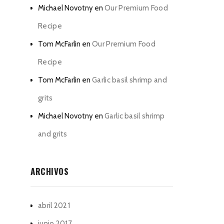
Michael Novotny
en
Our Premium Food
Recipe
Tom McFarlin
en
Our Premium Food
Recipe
Tom McFarlin
en
Garlic basil shrimp and
grits
Michael Novotny
en
Garlic basil shrimp
and grits
ARCHIVOS
abril 2021
junio 2017