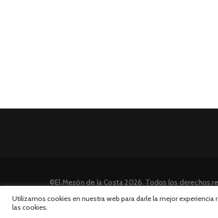
©El Mesón de la Costa 2026. Todos los derechos r
Desarrollado por INFORmedia
Utilizamos cookies en nuestra web para darle la mejor experiencia
las cookies.