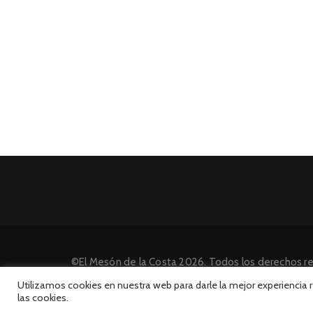
©El Mesón de la Costa 2026. Todos los derechos r
Desarrollado por INFORmedia
Utilizamos cookies en nuestra web para darle la mejor experiencia
las cookies.