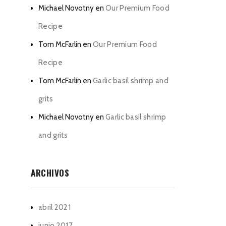
Michael Novotny
en
Our Premium Food
Recipe
Tom McFarlin
en
Our Premium Food
Recipe
Tom McFarlin
en
Garlic basil shrimp and
grits
Michael Novotny
en
Garlic basil shrimp
and grits
ARCHIVOS
abril 2021
junio 2017