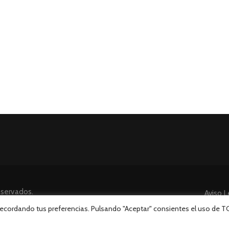
eservados.
Aviso L
 recordando tus preferencias. Pulsando "Aceptar" consientes el uso de