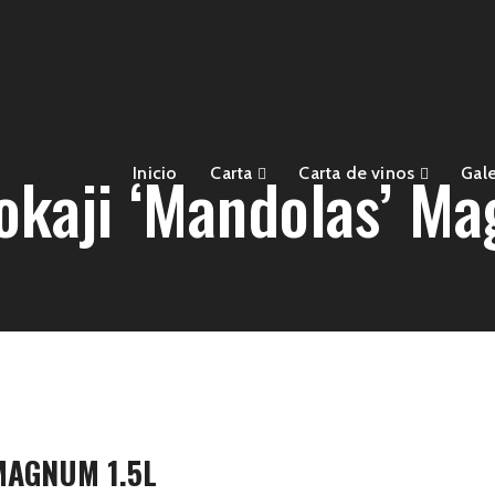
okaji ‘Mandolas’ Ma
Inicio
Carta
Carta de vinos
Gale
MAGNUM 1.5L