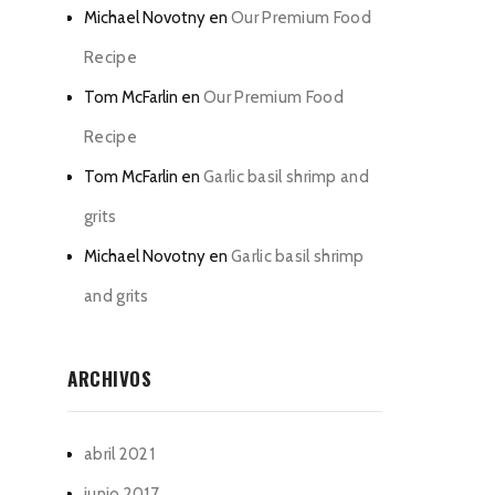
Michael Novotny
en
Our Premium Food
Recipe
Tom McFarlin
en
Our Premium Food
Recipe
Tom McFarlin
en
Garlic basil shrimp and
grits
Michael Novotny
en
Garlic basil shrimp
and grits
ARCHIVOS
abril 2021
junio 2017