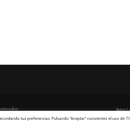
eservados.
Aviso L
 recordando tus preferencias. Pulsando "Aceptar" consientes el uso de