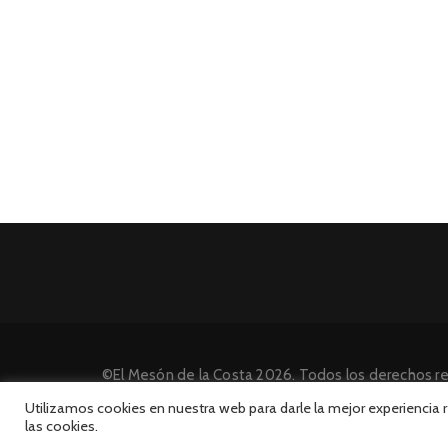
©El Mesón de la Costa 2026. Todos los derechos r
Desarrollado por INFORmedia
Utilizamos cookies en nuestra web para darle la mejor experiencia
las cookies.