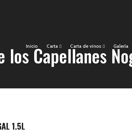
e los Capellanes Nog
Inicio
Carta
Carta de vinos
Galería
AL 1.5L