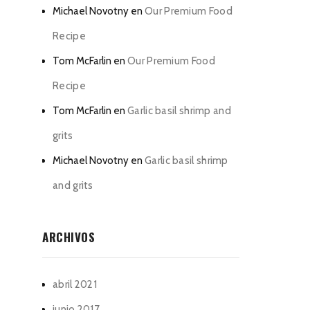
Michael Novotny
en
Our Premium Food
Recipe
Tom McFarlin
en
Our Premium Food
Recipe
Tom McFarlin
en
Garlic basil shrimp and
grits
Michael Novotny
en
Garlic basil shrimp
and grits
ARCHIVOS
abril 2021
junio 2017