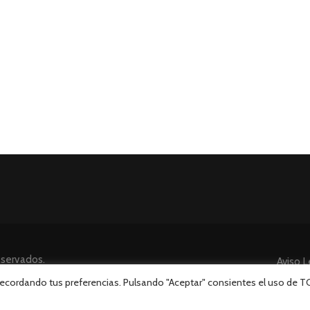
eservados.
Aviso L
 recordando tus preferencias. Pulsando "Aceptar" consientes el uso de