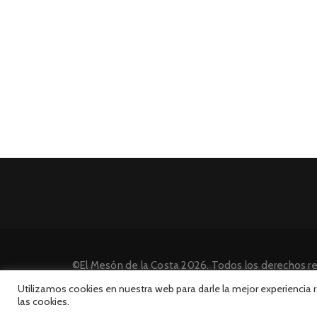
©El Mesón de la Costa 2026. Todos los derechos r
Desarrollado por INFORmedia
Utilizamos cookies en nuestra web para darle la mejor experiencia
las cookies.