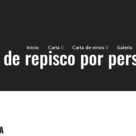
 de repisco por per
Inicio
Carta
Carta de vinos
Galería
A