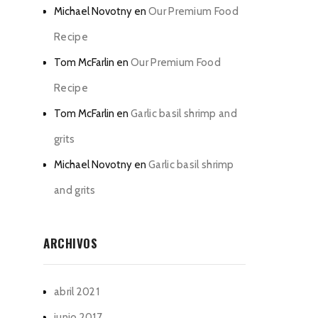
Michael Novotny
en
Our Premium Food
Recipe
Tom McFarlin
en
Our Premium Food
Recipe
Tom McFarlin
en
Garlic basil shrimp and
grits
Michael Novotny
en
Garlic basil shrimp
and grits
ARCHIVOS
abril 2021
junio 2017