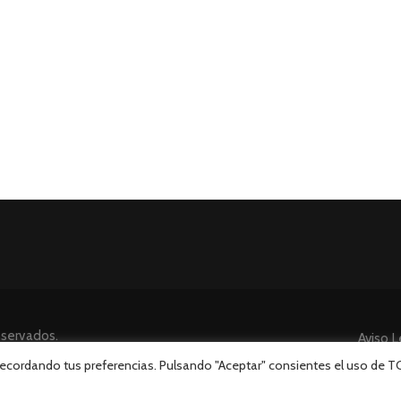
eservados.
Aviso L
 recordando tus preferencias. Pulsando "Aceptar" consientes el uso de