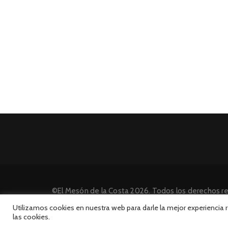
©El Mesón de la Costa 2026. Todos los derechos r
Desarrollado por INFORmedia
Utilizamos cookies en nuestra web para darle la mejor experiencia
las cookies.