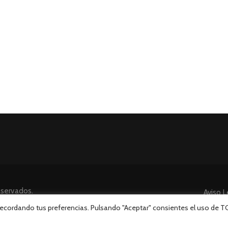
eservados.
Aviso L
 recordando tus preferencias. Pulsando "Aceptar" consientes el uso de