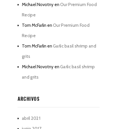
Michael Novotny
en
Our Premium Food
Recipe
Tom McFarlin
en
Our Premium Food
Recipe
Tom McFarlin
en
Garlic basil shrimp and
grits
Michael Novotny
en
Garlic basil shrimp
and grits
ARCHIVOS
abril 2021
junio 2017