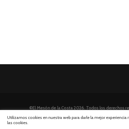
©El Mesón de la Costa 2026. Todos los derechos r
Desarrollado por INFORmedia
Utilizamos cookies en nuestra web para darle la mejor experiencia
las cookies.