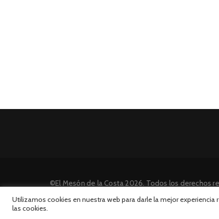
©El Mesón de la Costa 2026. Todos los derechos r
Desarrollado por INFORmedia
Utilizamos cookies en nuestra web para darle la mejor experiencia
las cookies.