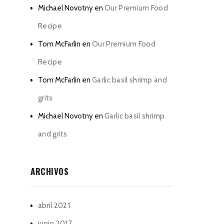
Michael Novotny
en
Our Premium Food
Recipe
Tom McFarlin
en
Our Premium Food
Recipe
Tom McFarlin
en
Garlic basil shrimp and
grits
Michael Novotny
en
Garlic basil shrimp
and grits
ARCHIVOS
abril 2021
junio 2017