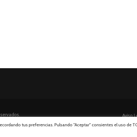
eservados.
Aviso L
 recordando tus preferencias. Pulsando "Aceptar" consientes el uso de