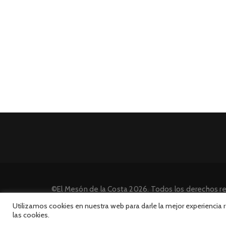
©El Mesón de la Costa 2026. Todos los derechos r
Desarrollado por INFORmedia
Utilizamos cookies en nuestra web para darle la mejor experiencia
las cookies.