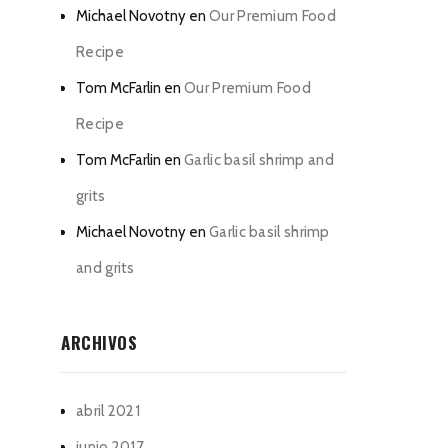
Michael Novotny
en
Our Premium Food
Recipe
Tom McFarlin
en
Our Premium Food
Recipe
Tom McFarlin
en
Garlic basil shrimp and
grits
Michael Novotny
en
Garlic basil shrimp
and grits
ARCHIVOS
abril 2021
junio 2017