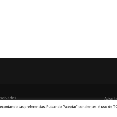
eservados.
Aviso L
 recordando tus preferencias. Pulsando "Aceptar" consientes el uso de