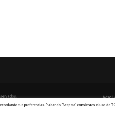
eservados.
Aviso L
 recordando tus preferencias. Pulsando "Aceptar" consientes el uso de