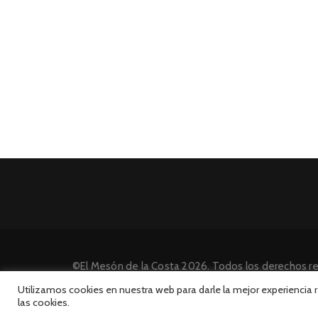
©El Mesón de la Costa 2026. Todos los derechos r
Desarrollado por INFORmedia
Utilizamos cookies en nuestra web para darle la mejor experiencia
las cookies.