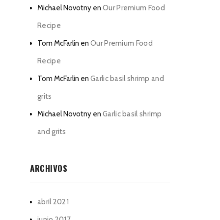
Michael Novotny
en
Our Premium Food
Recipe
Tom McFarlin
en
Our Premium Food
Recipe
Tom McFarlin
en
Garlic basil shrimp and
grits
Michael Novotny
en
Garlic basil shrimp
and grits
ARCHIVOS
abril 2021
junio 2017