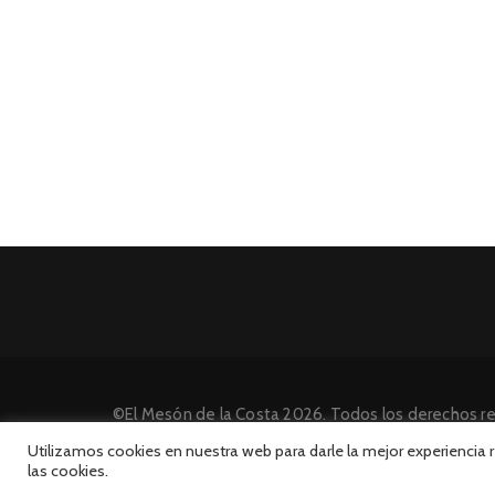
©El Mesón de la Costa 2026. Todos los derechos r
Desarrollado por INFORmedia
Utilizamos cookies en nuestra web para darle la mejor experiencia
las cookies.