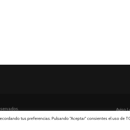
eservados.
Aviso L
 recordando tus preferencias. Pulsando "Aceptar" consientes el uso de