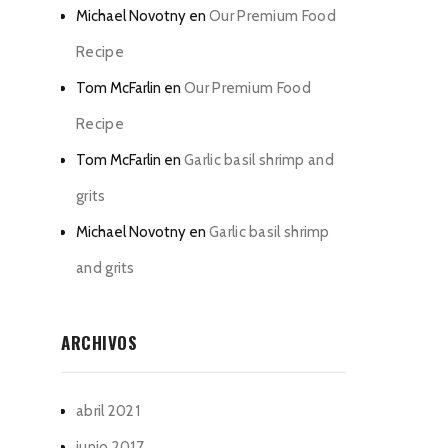
Michael Novotny
en
Our Premium Food
Recipe
Tom McFarlin
en
Our Premium Food
Recipe
Tom McFarlin
en
Garlic basil shrimp and
grits
Michael Novotny
en
Garlic basil shrimp
and grits
ARCHIVOS
abril 2021
junio 2017